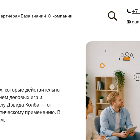
+7 
Партнёрам
База знаний
О компании
gam
х, которые действительно
ием деловых игр и
клу Дэвида Колба — от
ктическому применению. В
м.