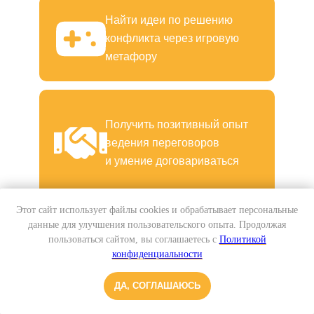
Найти идеи по решению
конфликта через игровую
метафору
Получить позитивный опыт
ведения переговоров
и умение договариваться
Этот сайт использует файлы cookies и обрабатывает персональные
данные для улучшения пользовательского опыта. Продолжая
Договориться о способах
пользоваться сайтом, вы соглашаетесь с
Политикой
решения конфликта в
конфиденциальности
реальной
ситуации, но на примере
ДА, СОГЛАШАЮСЬ
игры